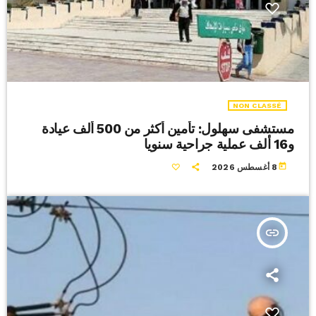
NON CLASSÉ
مستشفى سهلول: تأمين أكثر من 500 ألف عيادة
و16 ألف عملية جراحية سنويا
today
8 أغسطس 2026
insert_link