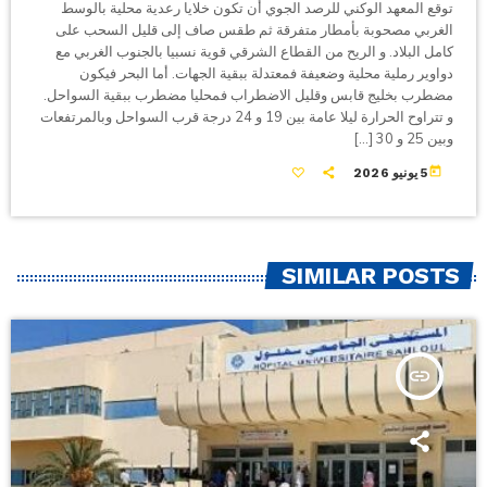
توقع المعهد الوكني للرصد الجوي أن تكون خلايا رعدية محلية بالوسط
الغربي مصحوبة بأمطار متفرقة ثم طقس صاف إلى قليل السحب على
كامل البلاد. و الريح من القطاع الشرقي قوية نسبيا بالجنوب الغربي مع
دواوير رملية محلية وضعيفة فمعتدلة ببقية الجهات. أما البحر فيكون
مضطرب بخليج قابس وقليل الاضطراب فمحليا مضطرب ببقية السواحل.
و تتراوح الحرارة ليلا عامة بين 19 و 24 درجة قرب السواحل وبالمرتفعات
وبين 25 و 30 […]
today
5 يونيو 2026
SIMILAR POSTS
insert_link