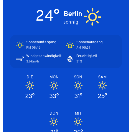
24°
Berlin
sonnig
Sonnenuntergang
Sonnenaufgang
08:46 PM
05:37 AM
Windgeschwindigkeit
Feuchtigkeit
3.6Km/h
31%
DIE
MON
SON
SAM
23°
33°
31°
25°
DON
MIT