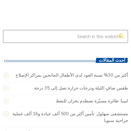
search
أحدث المقالات
أكثر من 30% نسبة العود لدى الأطفال الجانحين بمراكز الإصلاح
طقس صافٍ الليلة ودرجات حرارة تصل إلى 35 درجة
ليبيا: طائرة مسيّرة تصطدم بخزان للنفط
مستشفى سهلول: تأمين أكثر من 500 ألف عيادة و16 ألف عملية
جراحية سنويا