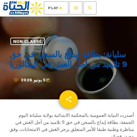
menu
search
play_arrow
PLAY
NON CLASSÉ
سليانة: بطاقة إيداع بالسجن في حق
9 تلاميذ من أجل الغش في البكالوريا
5 يونيو 2026
today
share
email
أصدرت النيابة العمومية بالمحكمة الابتدائية بولاية سليانة اليوم
الجمعة، بطاقة إيداع بالسجن في حق 9 تلاميذ من أجل الغش في
مناظرة وطنية طبقا للأمر المتعلق بزجر الغش في الامتحانات، وفق
مصدر قضائي.