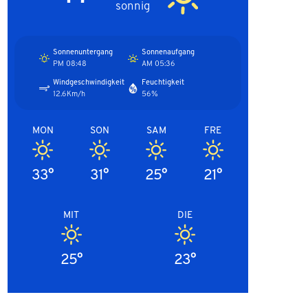
sonnig
Sonnenuntergang
Sonnenaufgang
08:48 PM
05:36 AM
Windgeschwindigkeit
Feuchtigkeit
12.6Km/h
56%
MON
SON
SAM
FRE
33°
31°
25°
21°
MIT
DIE
25°
23°