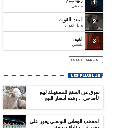
زيها مين
1
حماقي
البنت القوية
2
وائل كفوري
انتهى
3
بلقيس
FULL TRACKLIST
LES PLUS LUS
سوق من المنتج للمستهلك لبيع
الأضاحي .. وهذه أسعار البيع
المنتخب الوطني التونسي يفوز على
مصر في مقابلة ترتيبية