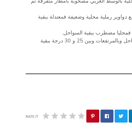
حلية بالوسط الغربي مصحوبة بأمطار متفرقة ثم
 دواوير رملية محلية وضعيفة فمعتدلة ببقية
فمحليا مضطرب ببقية السواحل.
و تتراوح الحرارة ليلا عامة بين 19 و 24 درجة قرب السواحل وبالمرتفعات وبين 25 و 30 درجة ببقية
RATE IT