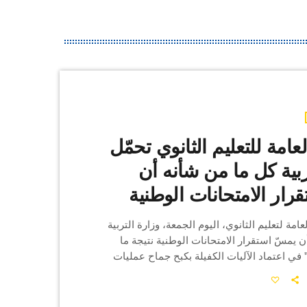
عامة للتعليم الثانوي تحمّل
ربية كل ما من شأنه أن
ار الامتحانات الوطنية
امة لتعليم الثانوي، اليوم الجمعة، وزارة التربية
 يمسّ استقرار الامتحانات الوطنية نتيجة ما
 في اعتماد الآليات الكفيلة بكبح جماح عمليات
و"سلبية" في حماية الأساتذة المراقبين. واعتبرت
ها، أن تكرّر تسريبات اختبارات امتحان البكالوريا
صل الاجتماعي يؤكد "الفشل الذريع" في حماية