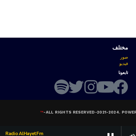
مختلف
صور
فيديو
تابعونا
™
-
ALL RIGHTS RESERVED-2021-2024. POWE
Radio AlHayetFm