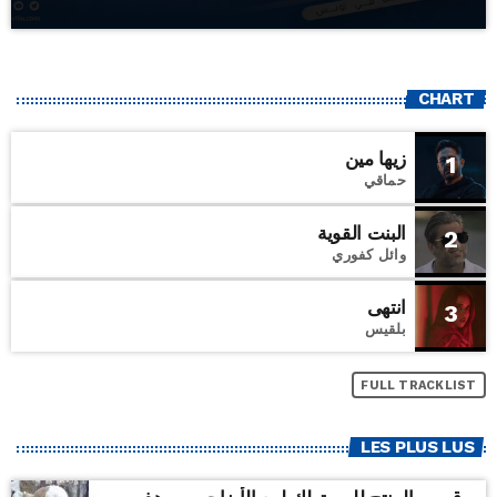
CHART
زيها مين
1
حماقي
البنت القوية
2
وائل كفوري
انتهى
3
بلقيس
FULL TRACKLIST
LES PLUS LUS