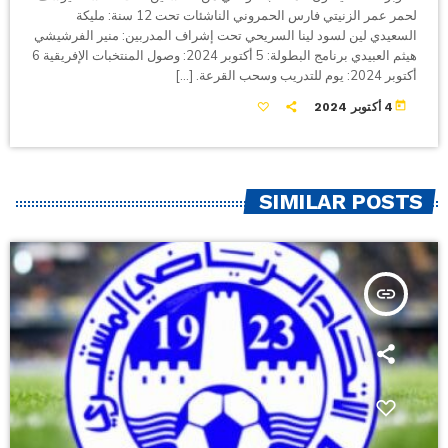
لحمر عمر الزنيتي فارس الحمروني الناشئات تحت 12 سنة: مليكة
السعيدي لين لسود لينا السريحي تحت إشراف المدربين: منير الفرشيشي
هيثم العبيدي برنامج البطولة: 5 أكتوبر 2024: وصول المنتخبات الإفريقية 6
أكتوبر 2024: يوم للتدريب وسحب القرعة. […]
today
4 أكتوبر 2024
SIMILAR POSTS
insert_link