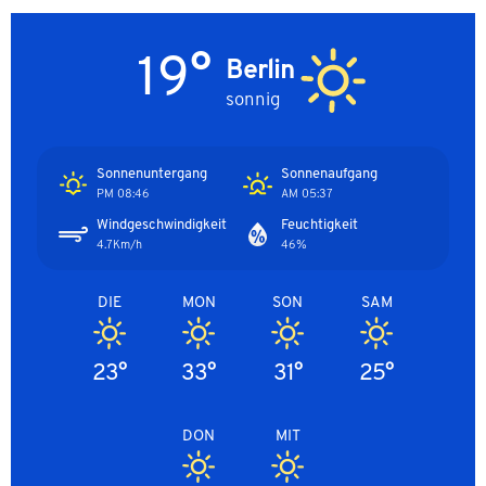
19°
Berlin
sonnig
Sonnenuntergang
Sonnenaufgang
08:46 PM
05:37 AM
Windgeschwindigkeit
Feuchtigkeit
4.7Km/h
46%
DIE
MON
SON
SAM
23°
33°
31°
25°
DON
MIT