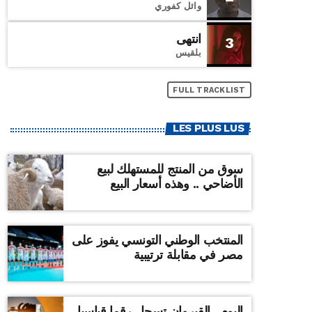
وائل كفوري
انتهى
3
بلقيس
FULL TRACKLIST
LES PLUS LUS
سوق من المنتج للمستهلك لبيع
الأضاحي .. وهذه أسعار البيع
المنتخب الوطني التونسي يفوز على
مصر في مقابلة ترتيبية
اليوم ..القيروان تسجل رقما قياسيا