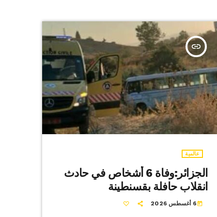
insert_link
عالمية
الجزائر:وفاة 6 أشخاص في حادث
انقلاب حافلة بقسنطينة
6 أغسطس 2026
today