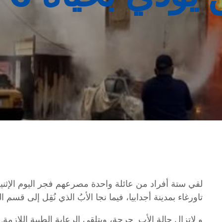
لقي ستة أفراد من عائلة واحدة مصرعهم فجر اليوم الإثني
تاورغاء بمدينة أجدابيا، فيما نجا الأبُ الذي نُقِل إلى قسم ال
و لاتزال حالة الأب حرجة، ويتلقى الرعاية الطبية اللازمة.