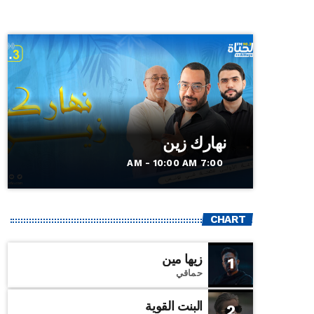
نهارك زين
7:00 AM - 10:00 AM
CHART
زيها مين
1
حماقي
البنت القوية
2