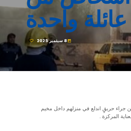
عائلة واحدة
8 سبتمبر 2025
today
ن جراء حريقٍ اندلع في منزلهم داخل مخيم
عناية المركزة .