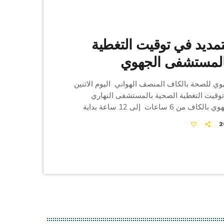
الكاف: التمديد في توقيت التغطية
المستشفى الجهوي
هوي للصحة بالكاف المنصف الهواني اليوم الاثنين
وقيت التغطية الصحية بالمستشفى النهاري
بالمستشفى الجهوي بالكاف من 6 ساعات إلى 12 ساعة بداية
القادمة، ليصبح توقيت التغطية من السابعة صباحا
ة مساء. وقال الهزاني في تصريح لوكالة تونس
وات) أن هذا القرار يرمي إلى توسعة قائمة الخدمات
ة المقدمة بالمستشفى والتعامل مع اختصاصات
الشراكة مع مستشفى شارل نيكول أو المستشفى