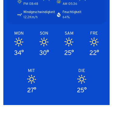
08:48 PM
05:36 AM
Windgeschwindigkeit
Feuchtigkeit
12.2Km/h
64%
MON
SON
SAM
FRE
34°
30°
25°
22°
MIT
DIE
27°
25°