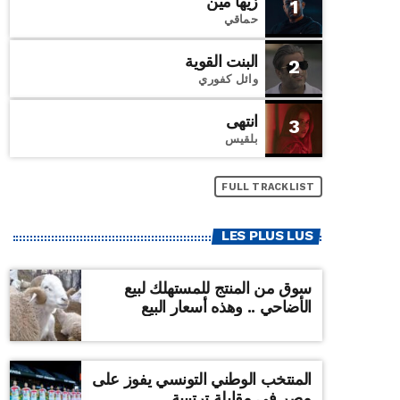
زيها مين
1
حماقي
البنت القوية
2
وائل كفوري
انتهى
3
بلقيس
FULL TRACKLIST
LES PLUS LUS
سوق من المنتج للمستهلك لبيع
الأضاحي .. وهذه أسعار البيع
المنتخب الوطني التونسي يفوز على
مصر في مقابلة ترتيبية