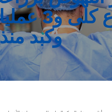
عمليات زرع 
وكبد منذ بد