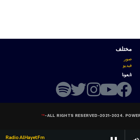
مختلف
صور
فيديو
تابعونا
™
-
ALL RIGHTS RESERVED-2021-2024. POWE
Radio AlHayetFm