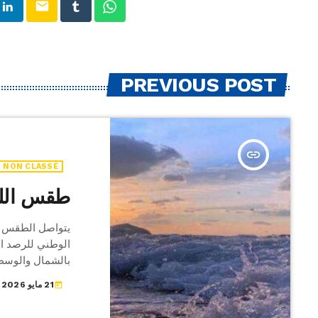
email
PREVIOUS POST
insert_link
NON CLASSÉ
طقس اللي
يتواصل الطقس ع
الوطني للرصد ال
بالشمال والوسط
نسبيا مع دواوير 
21 مايو 2026
today
البحر قليل الاض