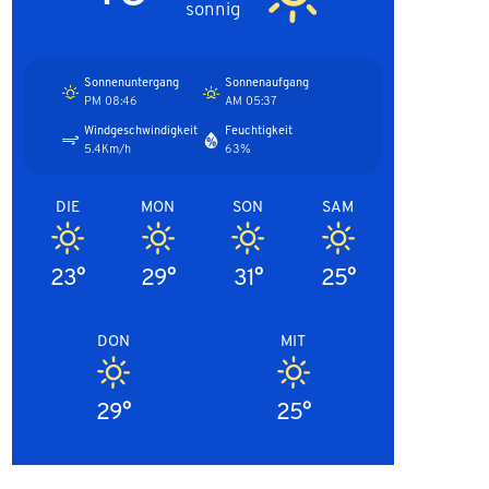
sonnig
Sonnenuntergang
Sonnenaufgang
08:46 PM
05:37 AM
Windgeschwindigkeit
Feuchtigkeit
5.4Km/h
63%
DIE
MON
SON
SAM
23°
29°
31°
25°
DON
MIT
29°
25°