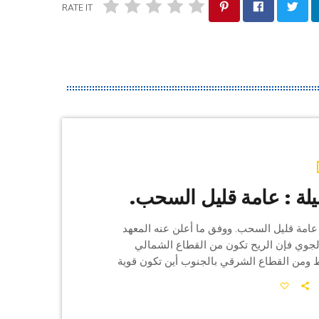
RATE IT
لة : عامة قليل السحب.
امة قليل السحب. ووفق ما أعلن عنه المعهد
جوي فإن الريح تكون من القطاع الشمالي
 ومن القطاع الشرقي بالجنوب أين تكون قوية
رملية محلية وضعيفة فمعتدلة ببقية الجهات. و
طراب إلي محليا مضطرب. و تتراوح الحرارة ليلا
بين 15 و 20 درجة بالشمال وقرب السواحل وبالمرتفعات وبين 21