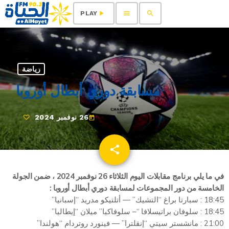
menu
search
play_arrow
PLAY
رياضة
مسابقة دوري أبطال أوروبا
26 نوفمبر 2024
today
share
email
في ما يلي برنامج مقابلات اليوم الثلاثاء 26 نوفمبر 2024 ، ضمن الجولة
الخامسة من دور المجموعات لمسابقة دوري أبطال أوروبا
:
18:45 : سبارتا براغ “التشيك” — أتلتيكو مدريد “إسبانيا”
18:45 : سلوفان براتيسلافا “– سلوفاكيا” ميلان “إيطاليا”
21:00 : مانشستر سيتي “إنقلترا” — فينورد روتردام “هولندا”