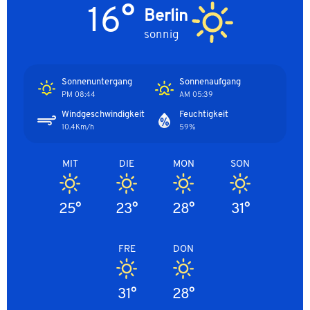
16°
Berlin
sonnig
Sonnenuntergang
Sonnenaufgang
08:44 PM
05:39 AM
Windgeschwindigkeit
Feuchtigkeit
10.4Km/h
59%
MIT
DIE
MON
SON
25°
23°
28°
31°
FRE
DON
31°
28°