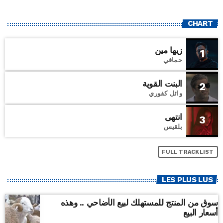
CHART
زيها مين
1
حماقي
البنت القوية
2
وائل كفوري
انتهى
3
بلقيس
FULL TRACKLIST
LES PLUS LUS
سوق من المنتج للمستهلك لبيع الأضاحي .. وهذه
أسعار البيع