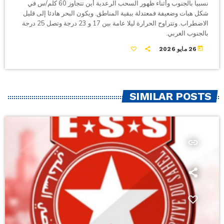
نسبيا بالجنوب وأثناء ظهور السحب الرعدية أين تتجاوز 60 كلم/س في
شكل هبات وضعيفة فمعتدلة ببقية المناطق. ويكون البحر هادئا إلى قليل
الاضطراب. وتتراوح الحرارة ليلا عامة بين 17 و 23 درجة وتصل 25 درجة
بالجنوب الغربي.
today
26 مايو 2026
SIMILAR POSTS
insert_link