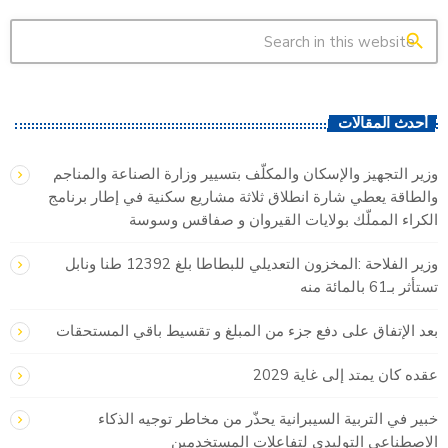
search
أحدث المقالات
وزير التجهيز والإسكان والمكلّف بتسيير وزارة الصناعة والمناجم
والطاقة يعطي شارة انطلاق ثلاثة مشاريع سكنية في إطار برنامج
الكراء المملّك بولايات القيروان و صفاقس وسوسة
وزير الفلاحة :المخزون التعديلي للبطاطا بلغ 12392 طنا ونابل
تستأثر بـ61 بالمائة منه
بعد الإتفاق على دفع جزء من المبلغ و تقسيط باقي المستحقات
عقده كان يمتد إلى غاية 2029
خبير في التربية السيبرانية يحذّر من مخاطر توجيه الذكاء
الاصطناعي التوليدي لتفاعلات المستخدمين