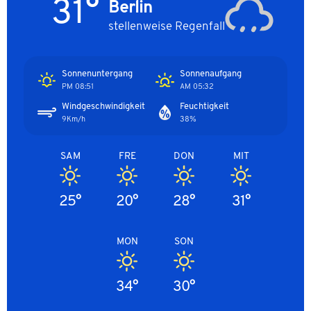
31°
Berlin
stellenweise Regenfall
Sonnenuntergang
Sonnenaufgang
08:51 PM
05:32 AM
Windgeschwindigkeit
Feuchtigkeit
9Km/h
38%
SAM
FRE
DON
MIT
25°
20°
28°
31°
MON
SON
34°
30°