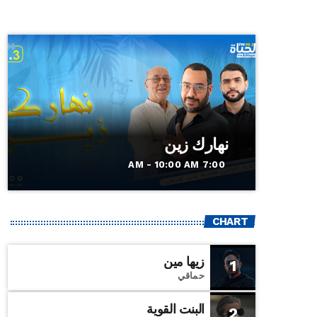
نهارك زين
7:00 AM - 10:00 AM
CHART
زيها مين
1
حماقي
البنت القوية
2