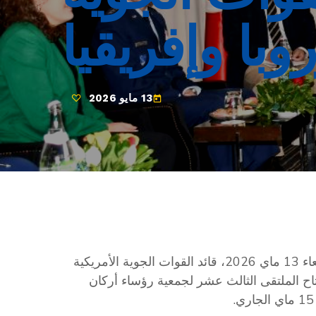
روبا وإفريقيا
13 مايو 2026
today
التقى وزير الدفاع الوطني خالد السهيلي، صباح اليوم الأربعاء 13 ماي 2026، قائد القوات الجوية الأمريكية
Jason Hinds”، على هامش افتتاح الملتقى الثالث عشر لجمعية رؤساء أركان