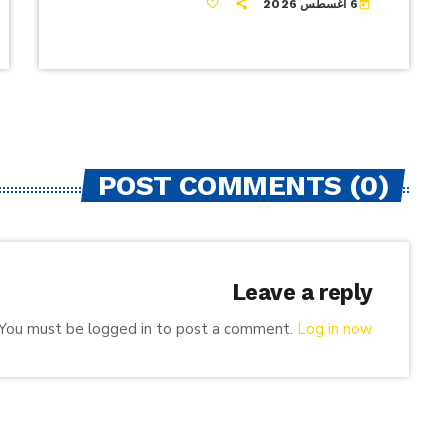
6 أغسطس 2026
today
POST COMMENTS (0)
Leave a reply
You must be logged in to post a comment.
Log in now