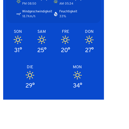
08:50 PM
05:34 AM
Windgeschwindigkeit
Feuchtigkeit
18.7Km/h
33%
SON
SAM
FRE
DON
31°
25°
20°
27°
DIE
MON
29°
34°