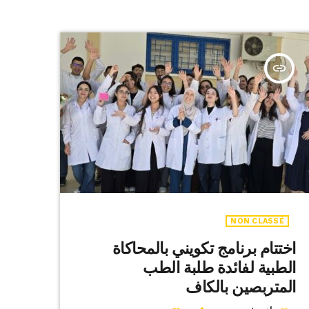
insert_link
NON CLASSÉ
اختتام برنامج تكويني بالمحاكاة
الطبية لفائدة طلبة الطب
المتربصين بالكاف