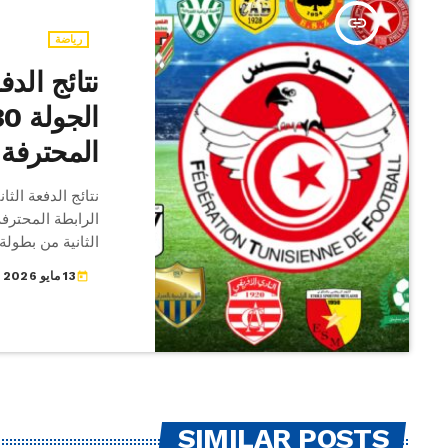
insert_link
رياضة
نتائج الدف
المحترفة 
الرابطة المحترفة
الثانية من بطولة
13 مايو 2026
today
الترجي الجرجيسي مستقبل 
SIMILAR POSTS