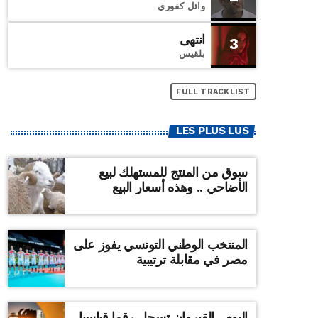
وائل كفوري
انتهى
3
بلقيس
FULL TRACKLIST
LES PLUS LUS
سوق من المنتج للمستهلك لبيع
الأضاحي .. وهذه أسعار البيع
المنتخب الوطني التونسي يفوز على
مصر في مقابلة ترتيبية
اليوم ..القيروان تسجل رقما قياسيا