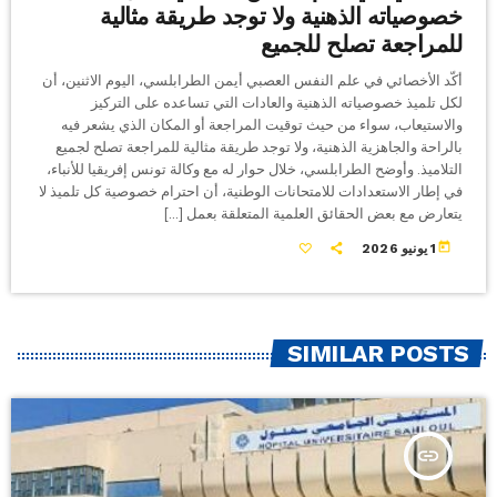
خصوصياته الذهنية ولا توجد طريقة مثالية
للمراجعة تصلح للجميع
أكّد الأخصائي في علم النفس العصبي أيمن الطرابلسي، اليوم الاثنين، أن
لكل تلميذ خصوصياته الذهنية والعادات التي تساعده على التركيز
والاستيعاب، سواء من حيث توقيت المراجعة أو المكان الذي يشعر فيه
بالراحة والجاهزية الذهنية، ولا توجد طريقة مثالية للمراجعة تصلح لجميع
التلاميذ. وأوضح الطرابلسي، خلال حوار له مع وكالة تونس إفريقيا للأنباء،
في إطار الاستعدادات للامتحانات الوطنية، أن احترام خصوصية كل تلميذ لا
يتعارض مع بعض الحقائق العلمية المتعلقة بعمل […]
today
1 يونيو 2026
SIMILAR POSTS
insert_link