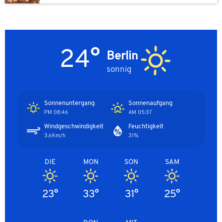
24°
Berlin
sonnig
Sonnenuntergang
Sonnenaufgang
08:46 PM
05:37 AM
Windgeschwindigkeit
Feuchtigkeit
3.6Km/h
31%
DIE
MON
SON
SAM
23°
33°
31°
25°