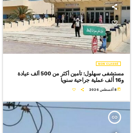
NON CLASSÉ
مستشفى سهلول: تأمين أكثر من 500 ألف عيادة
و16 ألف عملية جراحية سنويا
today
8 أغسطس 2026
insert_link