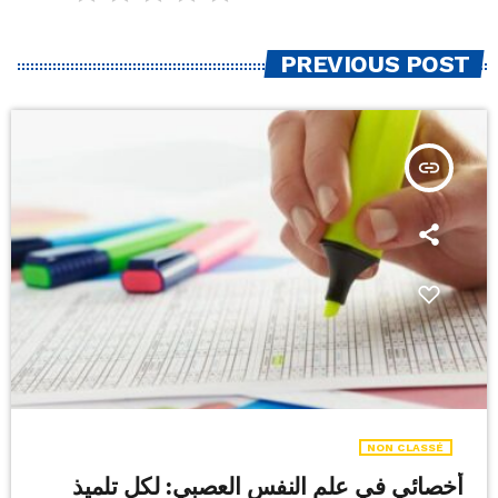
PREVIOUS POST
insert_link
NON CLASSÉ
أخصائي في علم النفس العصبي: لكل تلميذ