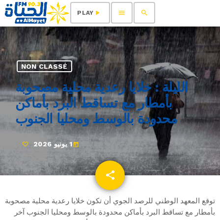
menu
search
play_arrow
PLAY
NON CLASSÉ
الليلة : خلايا رعدية محلية مصحوبة
بأمطار مع تساقط البرد بأماكن
محدودة بالوسط ومحليا الجنوب
1 يونيو 2026
today
share
email
توقع المعهد الوطني للرصد الجوي أن تكون خلايا رعدية محلية مصحوبة
بأمطار مع تساقط البرد بأماكن محدودة بالوسط ومحليا الجنوب آخر