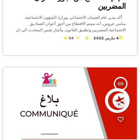
المضربين
أكد مدير عام الضمان الاجتماعي بوزارة الشؤون الاجتماعية،
سامي عروس، أنه سيتم الاقتطاع من أجور أعوان الصناديق
الاجتماعية المضربين وتطبيق القانون. وأشار نفس المتحدث الى ان
للاضراب قواعد محددة و لا يمكن ان يكون اعتباطيا . جاء ذلك على
today
4 مارس 2022
54
هامش ندوة وطنية تحت عنوان علاقة المتقاعد بالصناديق الاجتماعية،
نظمتها الجمعية العامة للمتقاعدين .
insert_link