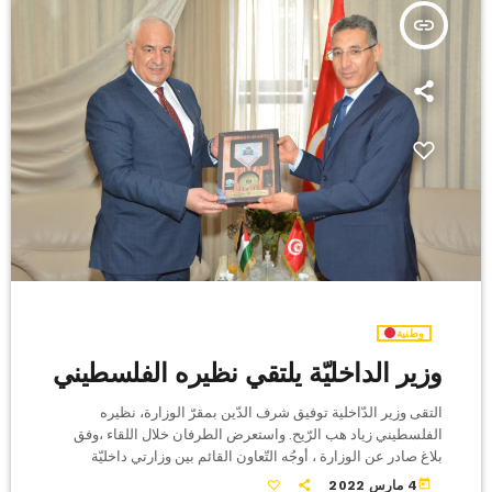
insert_link
وطنية
وزير الداخليّة يلتقي نظيره الفلسطيني
التقى وزير الدّاخلية توفيق شرف الدّين بمقرّ الوزارة، نظيره
الفلسطيني زياد هب الرّيح. واستعرض الطرفان خلال اللقاء ،وفق
بلاغ صادر عن الوزارة ، أوجُه التّعاون القائم بين وزارتي داخليّة
البلدين وسُبل دعمه بما يليق بعراقة وتاريخيّة علاقات الأخوّة القائمة
today
4 مارس 2022