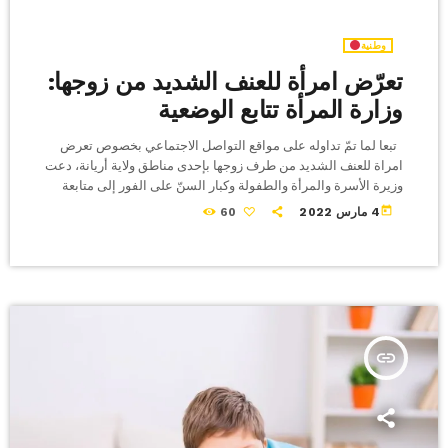
وطنية
تعرّض امرأة للعنف الشديد من زوجها:
وزارة المرأة تتابع الوضعية
تبعا لما تمّ تداوله على مواقع التواصل الاجتماعي بخصوص تعرض
امراة للعنف الشديد من طرف زوجها بإحدى مناطق ولاية أريانة، دعت
وزيرة الأسرة والمرأة والطفولة وكبار السنّ على الفور إلى متابعة
الوضعيّة بالتنسيق مع الجهات الأمنيّة والقضائيّة والاجتماعيّة لتأمين
today
4 مارس 2022
60
الحماية للأم وطفليها القاصرين والاحاطة النفسية والاجتماعية بهم.
وقد تحوّل فريق من المندوبيّة الجهويّة لشؤون المرأة والأسرة
بأريانة، يضم مندوب حماية الطفولة ورئيسة مصلحة شؤون المرأة
والأسرة بالجهة، للتعهّد الفوري […]
insert_link