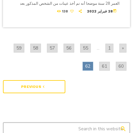
العمر 28 سنة موضحا أنه تم أخذ عينات من الشخص المذكور بعد
ظهور أعراض مختلفة على غرار الشعور بالارهاق و ارتفاع الحرارة
today
28 فبراير 2022
138
والسعال الشديد و قال العنز إن هذه الحالة تعتبر الأولى من نوعها
على المستوى الوطني.
59
58
57
56
55
...
1
«
62
61
60
navigate_before
PREVIOUS
search