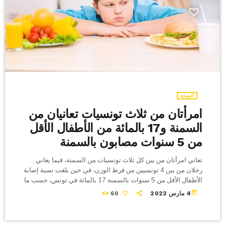
الصحة
امرأتان من ثلاث تونسيات تعانيان من
السمنة و17 بالمائة من الأطفال الأقل
من 5 سنوات مصابون بالسمنة
تعاني امرأتان من بين كل ثلاث تونسيات من السمنة، فيما يعاني
رجلان من بين 4 تونسيين من فرط الوزن، في حين بلغت نسبة إصابة
الأطفال الأقل من 5 سنوات بالسمنة 17 بالمائة في تونس، حسب ما
أكدته الدكتورة شيراز الباجي رئيسة قسم التكوين والإعلام بالمعهد
today
4 مارس 2022
60
الوطني للتغذية التابع لوزارة الصحة. وقالت الباجي لوكالة تونس
إفريقيا للأنباء إن تطوّر السمنة لدى الأطفال الأقل من 5 سنوات
تصاعد من 4.5 بالمائة سنة […]