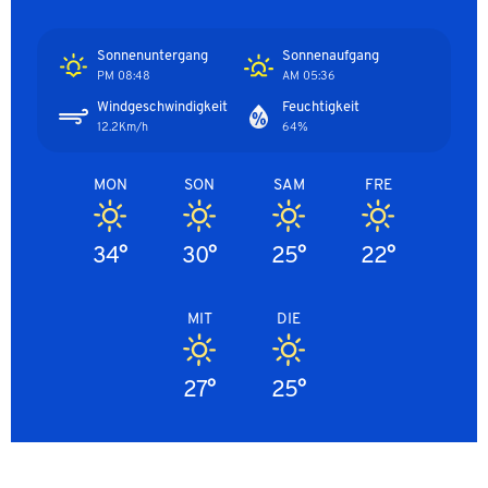
Sonnenuntergang
Sonnenaufgang
08:48 PM
05:36 AM
Windgeschwindigkeit
Feuchtigkeit
12.2Km/h
64%
MON
SON
SAM
FRE
34°
30°
25°
22°
MIT
DIE
27°
25°