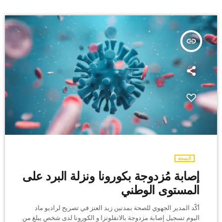
insert_link
الصحة
إصابة مُزدوجة بكورونا ونزلة البرد على
المستوى الوطني
أكّد المدير الجهوي للصحة بمدنين زيد العنز في تصريح لراديو ماد
اليوم تسجيل إصابة مزدوجة بالانفلونزا و الكورونا لدى شخص يبلغ من