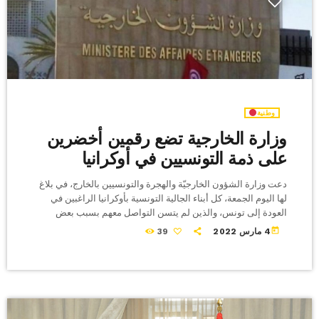
وطنية
وزارة الخارجية تضع رقمين أخضرين
على ذمة التونسيين في أوكرانيا
دعت وزارة الشؤون الخارجيّة والهجرة والتونسيين بالخارج، في بلاغ
لها اليوم الجمعة، كل أبناء الجالية التونسية بأوكرانيا الراغبين في
العودة إلى تونس، والذين لم يتسن التواصل معهم بسبب بعض
الاوضاع الميدانية، الى الاتصال بخلية الأزمة بالوزارة عبر الرقمين
today
4 مارس 2022
39
التاليين (21680109070 + / 21680109080 +) ، وذلك في إطار
مواصلة الجهود لاستكمال عمليات إجلائهم. وكانت الوزارة قد دعت
في بلاغ لها أمس الخميس، كل التونسيين الذين عبروا الحدود
الأوكرانية، الى الاتصال […]