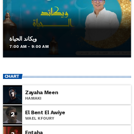
ويكاند الحياة
7:00 AM - 9:00 AM
CHART
Zayaha Meen
1
HAMAKI
El Bent El Awiye
2
WAEL KFOURY
Entaha