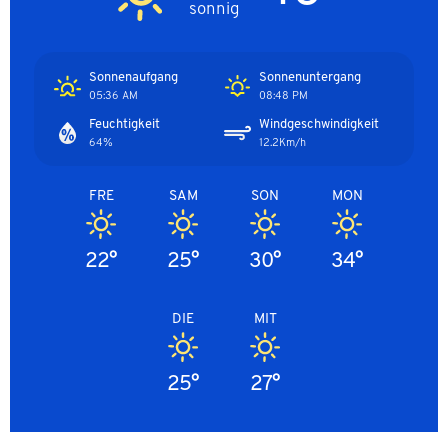
sonnig
Sonnenaufgang
Sonnenuntergang
05:36 AM
08:48 PM
Feuchtigkeit
Windgeschwindigkeit
64%
12.2Km/h
FRE
SAM
SON
MON
22°
25°
30°
34°
DIE
MIT
25°
27°