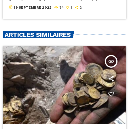
today
19 SEPTEMBRE 2022
74
1
2
ARTICLES SIMILAIRES
insert_link