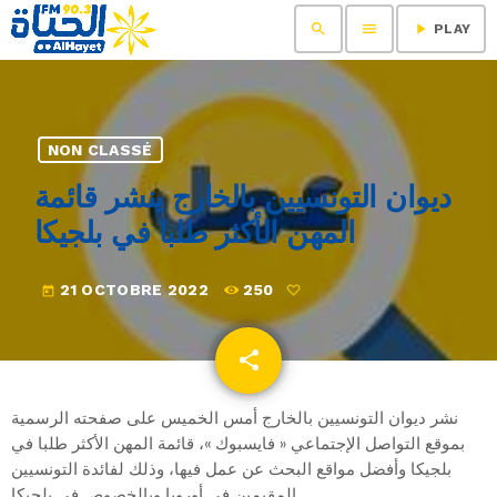
search
menu
play_arrow
PLAY
NON CLASSÉ
ديوان التونسيين بالخارج ينشر قائمة
المهن الأكثر طلبا في بلجيكا
21 OCTOBRE 2022
250
today
share
email
نشر ديوان التونسيين بالخارج أمس الخميس على صفحته الرسمية
بموقع التواصل الإجتماعي « فايسبوك »، قائمة المهن الأكثر طلبا في
بلجيكا وأفضل مواقع البحث عن عمل فيها، وذلك لفائدة التونسيين
المقيمين في أوروبا وبالخصوص في بلجيكا.