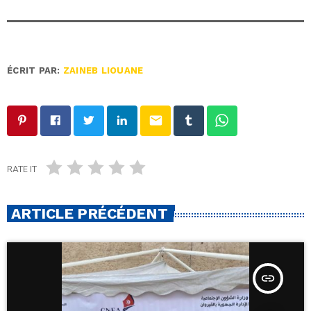
ÉCRIT PAR:
ZAINEB LIOUANE
email
RATE IT
ARTICLE PRÉCÉDENT
insert_link