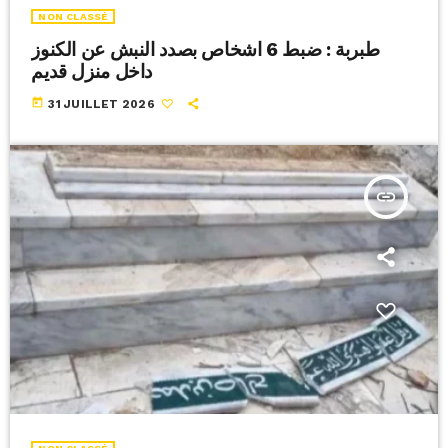
NON CLASSÉ
طبربة : ضبط 6 اشخاص بصدد النبش عن الكنوز
داخل منزل قديم
today
31 JUILLET 2026
insert_link