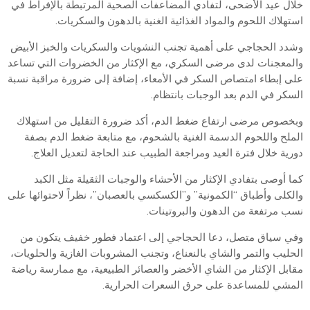
خلال عيد الأضحى، لتفادي المضاعفات الصحية المرتبطة بالإفراط في
استهلاك اللحوم والمواد الغذائية الغنية بالدهون والسكريات.
وشدد الحجاجي على أهمية تجنب النشويات والسكريات والخبز الأبيض
والمعجنات لدى مرضى السكري، مع الإكثار من الخضروات التي تساعد
على إبطاء امتصاص السكر في الأمعاء، إضافة إلى ضرورة مراقبة نسبة
السكر في الدم بعد الوجبات بانتظام.
وبخصوص مرضى ارتفاع ضغط الدم، أكد ضرورة التقليل من استهلاك
الملح واللحوم الدسمة الغنية بالشحوم، مع متابعة ضغط الدم بصفة
دورية خلال فترة العيد ومراجعة الطبيب عند الحاجة لتعديل العلاج.
كما أوصى بتفادي الإكثار من الأحشاء والوجبات الثقيلة مثل الكبد
والكلى وأطباق “الكمونية” و”الكسكسي بالعصبان”، نظراً لاحتوائها على
نسب مرتفعة من الدهون والبروتينات.
وفي سياق متصل، دعا الحجاجي إلى اعتماد فطور خفيف يتكون من
الحليب والتمر والشاي بالنعناع، وتجنب المشروبات الغازية والحلويات،
مقابل الإكثار من الشاي الأخضر والعصائر الطبيعية، مع ممارسة رياضة
المشي للمساعدة على حرق السعرات الحرارية.