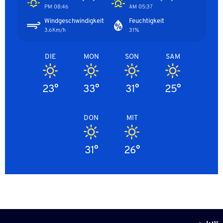
08:46 PM
05:37 AM
Windgeschwindigkeit
Feuchtigkeit
3.6Km/h
31%
DIE
MON
SON
SAM
23°
33°
31°
25°
DON
MIT
31°
26°