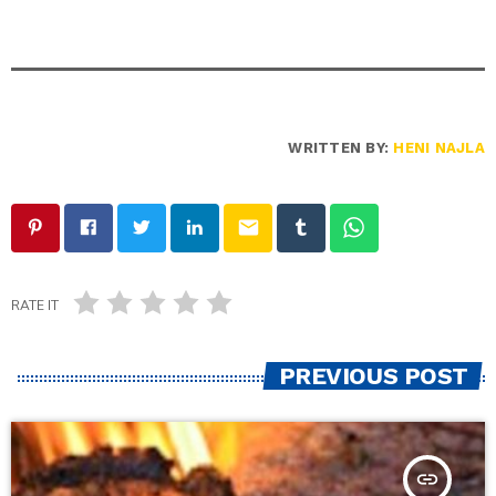
WRITTEN BY:
HENI NAJLA
email
RATE IT
PREVIOUS POST
insert_link