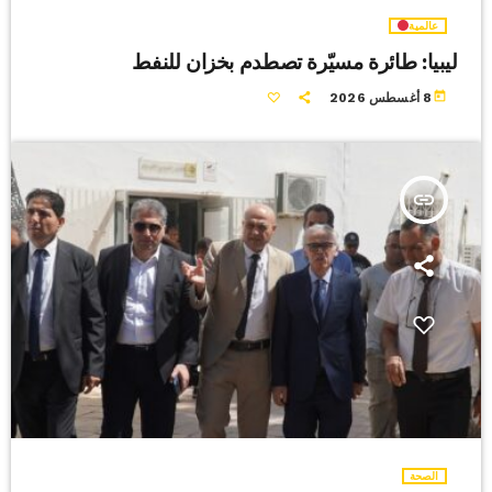
عالمية
ليبيا: طائرة مسيّرة تصطدم بخزان للنفط
today
8 أغسطس 2026
insert_link
الصحة