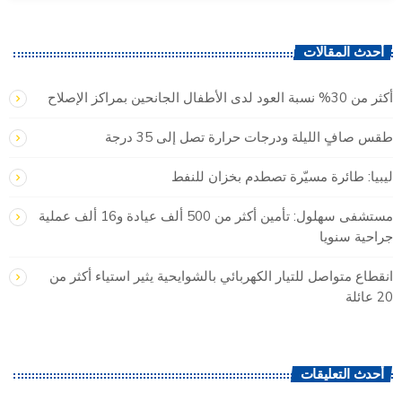
أحدث المقالات
أكثر من 30% نسبة العود لدى الأطفال الجانحين بمراكز الإصلاح
طقس صافٍ الليلة ودرجات حرارة تصل إلى 35 درجة
ليبيا: طائرة مسيّرة تصطدم بخزان للنفط
مستشفى سهلول: تأمين أكثر من 500 ألف عيادة و16 ألف عملية
جراحية سنويا
انقطاع متواصل للتيار الكهربائي بالشوايحية يثير استياء أكثر من
20 عائلة
أحدث التعليقات