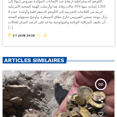
الكونغو الديمقراطية ارتفاع عدد الإصابات المؤكدة بفيروس إيبولا إلى
1203 إصابة، منها 304 حالات وفاة. هذا وأرسلت الهيئة الصحية الأمريكية
حزمة من العلاجات التجريبية إلى الكونغو الديمقراطية وأوغندا، حيث لا
تزال موجة تفشي الفيروس خارج نطاق السيطرة. وأوضح مسؤولو الصحة
أن تكثيف المراقبة الوبائية والبيولوجية ساعد على الرصد المبكر للحالات،
[…]
today
27 JUIN 2026
ARTICLES SIMILAIRES
insert_link