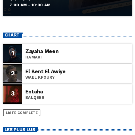
7:00 AM - 10:00 AM
CHART
Zayaha Meen
1
HAMAKI
El Bent El Awiye
2
WAEL KFOURY
Entaha
3
BALQEES
LISTE COMPLÈTE
LES PLUS LUS