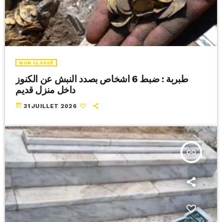
NON CLASSÉ
طبربة : ضبط 6 اشخاص بصدد النبش عن الكنوز
داخل منزل قديم
today
31 JUILLET 2026
insert_link