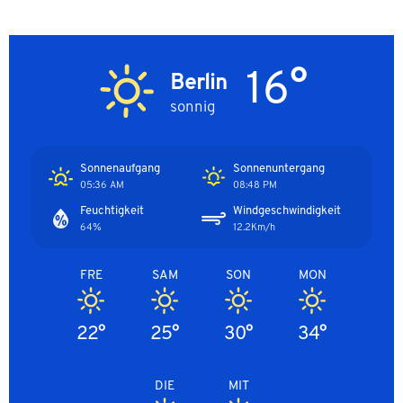
16°
Berlin
sonnig
Sonnenaufgang
Sonnenuntergang
05:36 AM
08:48 PM
Feuchtigkeit
Windgeschwindigkeit
64%
12.2Km/h
FRE
SAM
SON
MON
22°
25°
30°
34°
DIE
MIT