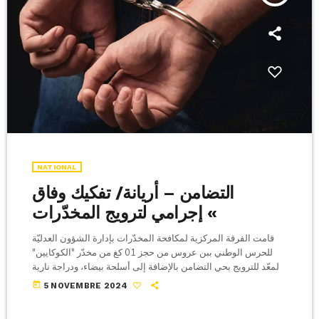
NATIONAL
التضامن – أريانة/ تفكيك وفاق
إجرامي لترويج المخدّرات «
قامت الفرقة المركزية لمكافحة المخدّرات بإدارة الشؤون العدليّة
للحرس الوطني ببن عروس من حجز 01 كغ من مخدّر "الكوكايين"
المعّد للترويج بحي التضامن بالإضافة إلى أسلحة بيضاء، ودراجة نارية
مستغلة في نقل المخدّرات وترويجها، كما أمكن ضبط امرأة ضالعة
today
5 NOVEMBRE 2024
في إخفاء وترويج المخدّرات المذكورة وفقا لبلاغ صادر عن وزارة
الداخلية. بمراجعة النيابة العمومية بالمحكمة الابتدائية بأريانة، أذنت