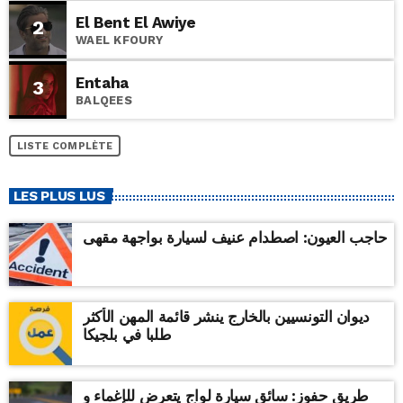
El Bent El Awiye
2
WAEL KFOURY
Entaha
3
BALQEES
LISTE COMPLÈTE
LES PLUS LUS
حاجب العيون: اصطدام عنيف لسيارة بواجهة مقهى
ديوان التونسيين بالخارج ينشر قائمة المهن الأكثر
طلبا في بلجيكا
طريق حفوز: سائق سيارة لواج يتعرض للإغماء و