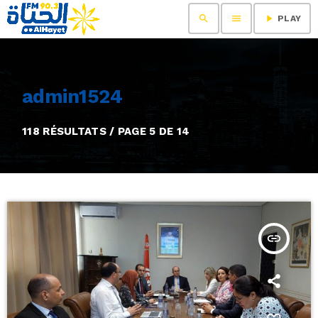
search
menu
play_arrow
PLAY
admin1524
118 RÉSULTATS / PAGE 5 DE 14
insert_link