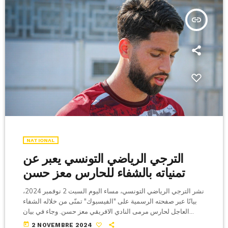
insert_link
NATIONAL
الترجي الرياضي التونسي يعبر عن
تمنياته بالشفاء للحارس معز حسن
نشر الترجي الرياضي التونسي، مساء اليوم السبت 2 نوفمبر 2024،
بيانًا عبر صفحته الرسمية على "الفيسبوك" تمنّى من خلاله الشفاء
العاجل لحارس مرمى النادي الافريقي معز حسن. وجاء في بيان
الترجي "تتمنى الهيئة المديرة للترجي الرياضي التونسي وعلى رأسها
today
2 NOVEMBRE 2024