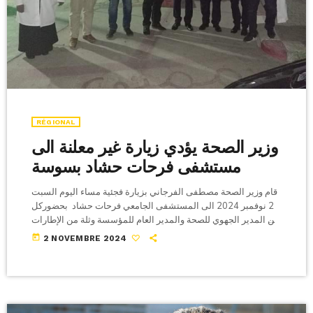
RÉGIONAL
وزير الصحة يؤدي زيارة غير معلنة الى
مستشفى فرحات حشاد بسوسة
قام وزير الصحة مصطفى الفرجاني بزيارة فجئية مساء اليوم السبت
2 نوفمبر 2024 الى المستشفى الجامعي فرحات حشاد بحضوركل
من المدير الجهوي للصحة والمدير العام للمؤسسة وثلة من الإطارات
حيث عاين ظروف العمل واستمع لمشاكل الأعوان و متطلبات
today
2 NOVEMBRE 2024
المرضى في أقسام الاستعجالي وأمراض الرئة والحساسية والانعاش
الطبي والانعاش الجراحي وقسم التصوير الطبي وقسم الأطفال
وكان قد مثمن رقمنة الخدمات الطبية (الملف الطبي،المواعيد و
الاستخلاص عن بعد..). هذا وقد أوصى وزير […]