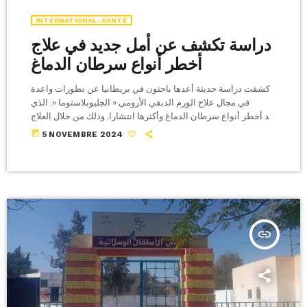
INTERNATIONAL-SANTÉ
دراسة تكشف عن أمل جديد في علاج
أخطر أنواع سرطان الدماغ
كشفت دراسة حديثة أعدها باحثون في بريطانيا عن تطورات واعدة
في مجال علاج الورم الدبقي الأرومي « الجليوبلاستوما », الذي
يعد أخطر أنواع سرطان الدماغ وأكثرها انتشارا, وذلك من خلال العلاج
المناعي الذي من شأنه أن يمثل نقطة تحول محتملة في مكافحة هذا
today
5 NOVEMBRE 2024
المرض القاتل. وأوضح الباحثون أن العلاجات التقليدية المتمثلة في
الجراحة والعلاج الكيميائي والإشعاعي لم تعد كافية, نظرا لقدرة الورم
على مقاومتها وصعوبة وصول الأدوية إلى الدماغ بسبب الحاجز
الدموي الدماغي. وفي الدراسة الجديدة, نجح […]
insert_link