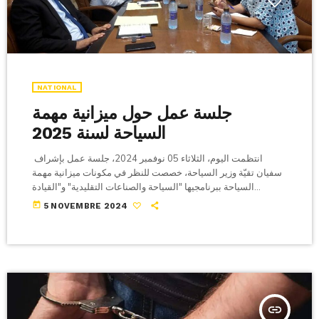
NATIONAL
جلسة عمل حول ميزانية مهمة
السياحة لسنة 2025
انتظمت اليوم، الثلاثاء 05 نوفمبر 2024، جلسة عمل بإشراف
سفيان تقيّة وزير السياحة، خصصت للنظر في مكونات ميزانية مهمة
السياحة ببرنامجيها "السياحة والصناعات التقليدية" و"القيادة
والمساندة". واطلع الوزير، بالمناسبة، على ميزانية مهمة السياحة
today
5 NOVEMBRE 2024
التي سيتم مناقشتها في مجلس نواب الشعب وذلك في إطار مشروع
قانون المالية لسنة 2025 وفقا لبلاغ وزارة السياحة. وشدد سفيان
تقيّة، خلال الجلسة، على وجوب متابعة ما تم تقديمه ضمن ميزانية
مهمة السياحة في علاقة بالتطوير […]
insert_link