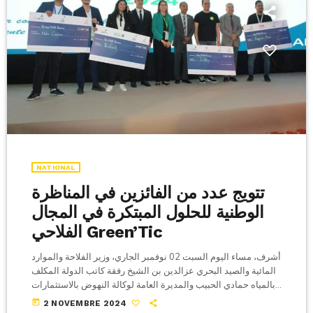
NATIONAL
تتويج عدد من الفائزين في المناظرة
الوطنية للحلول المبتكرة في المجال
الفلاحي Green’Tic
أشرف، مساء اليوم السبت 02 نوفمبر الجاري، وزير الفلاحة والموارد
المائية والصيد البحري عزالدين بن الشيخ رفقة كاتب الدولة المكلف
بالمياه حمادي الحبيب والمديرة العامة لوكالة النهوض بالاستثمارات
الفلاحية وبحضور ثلة من الاطارات العليا بالوزارة، على حفل تكريم
today
2 NOVEMBRE 2024
عدد من الباعثين اصحاب المؤسسات الناشئة الفائزين في مناظرة