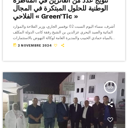
تتويج عدد من الفائزين في المناظرة
الوطنية للحلول المبتكرة في المجال
الفلاحي « Green’Tic »
أشرف، مساء اليوم السبت 02 نوفمبر الجاري، وزير الفلاحة والموارد
المائية والصيد البحري عزالدين بن الشيخ رفقة كاتب الدولة المكلف
بالمياه حمادي الحبيب والمديرة العامة لوكالة النهوض بالاستثمارات
الفلاحية وبحضور ثلة من الاطارات العليا بالوزارة، على حفل تكريم
today
2 NOVEMBRE 2024
عدد من الباعثين اصحاب المؤسسات الناشئة الفائزين في مناظرة
Green'Tic، في اطار فعاليات اختتام الدورة 15 للصالون الدولي
للاستثمار الفلاحي والتكنولوجيا سيات 2024،حيث قام بتكريم أربعة
شبان كانوا قد فازوا في المناظرة: […]
insert_link