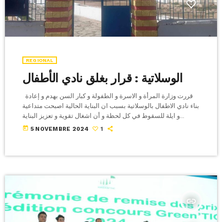
REGIONAL
الوسلاتية : قرار بغلق نادي الأطفال
قررت وزارة المرأة و الاسرة و الطفولة و كبار السن بهدم و إعادة
بناء نادي الاطفال بالوسلاتية بسبب ان البناية الحالية اصبحت متداعية
و ايلة للسقوط في كل لحظة و أن اشغال تقوية و تعزيز البناية
المذكورة ستكون مكلفة و تتطلب أكثر و قت للانجاز في حين احتج
today
5 NOVEMBRE 2024
1
عدد من الاولياء على غلق المؤسسة التي يؤمها حوالي 120 طفل
مقترحين كراء فضاء من أجل تواصل نشاط نادي الاطفال إلى […]
insert_link