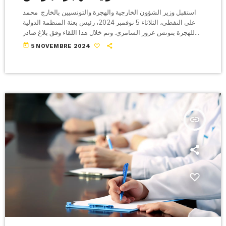
استقبل وزير الشؤون الخارجية والهجرة والتونسيين بالخارج محمد
علي النفطي، الثلاثاء 5 نوفمبر 2024، رئيس بعثة المنظمة الدولية
للهجرة بتونس عزوز السامري. وتم خلال هذا اللقاء وفق بلاغ صادر
عن الوزارة التداول بشأن وضعية المهاجرين المقيمين بتونس بصفة
today
5 NOVEMBRE 2024
غير نظامية والتي تستدعي تكثيف الجهود ومضاعفتها من أجل تطوير
نسق التعاون القائم مع المنظمة الدولية للهجرة التي دأبت على
تأمين العودة الطوعية لهؤلاء المهاجرين الى بلدانهم الأصلية. وأكد
الوزير في هذا […]
insert_link