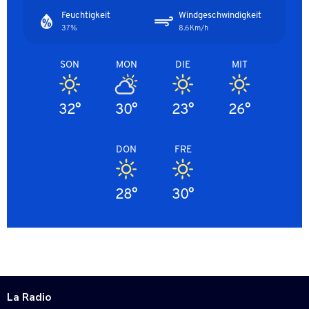
Feuchtigkeit
Windgeschwindigkeit
37%
8.6Km/h
SON
MON
DIE
MIT
32°
30°
23°
26°
DON
FRE
28°
30°
La Radio