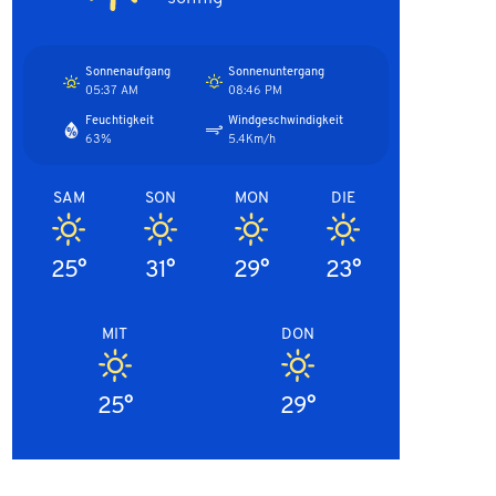
Sonnenaufgang
Sonnenuntergang
05:37 AM
08:46 PM
Feuchtigkeit
Windgeschwindigkeit
63%
5.4Km/h
SAM
SON
MON
DIE
25°
31°
29°
23°
MIT
DON
25°
29°