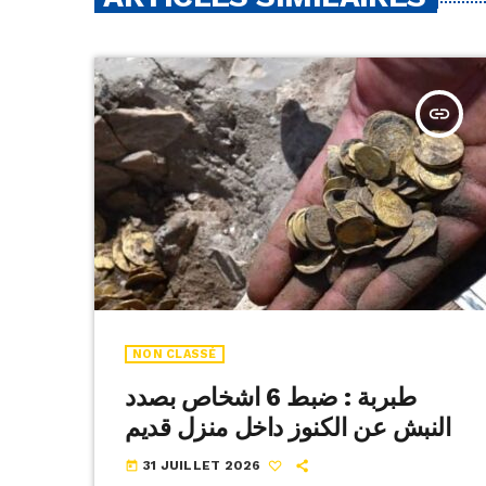
insert_link
NON CLASSÉ
طبربة : ضبط 6 اشخاص بصدد
النبش عن الكنوز داخل منزل قديم
31 JUILLET 2026
today