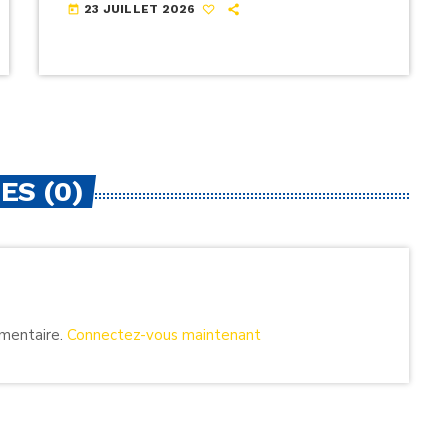
23 JUILLET 2026
today
ES (0)
mmentaire.
Connectez-vous maintenant