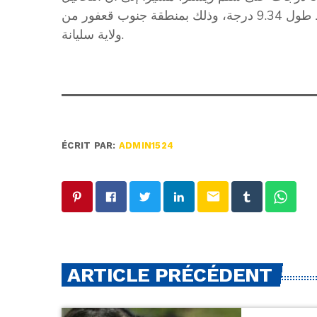
الأولية حددت مركزها عند خط عرض 36.21 درجة وخط طول 9.34 درجة، وذلك بمنطقة جنوب قعفور من
ولاية سليانة.
ÉCRIT PAR:
ADMIN1524
email
ARTICLE PRÉCÉDENT