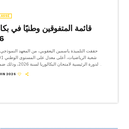
LASSÉ
قائمة المتفوقين وطنيًا في بكال
6
حققت التلميذة ياسمين اليعقوبي، من المعهد النموذجي 
الدورة الرئيسية لامتحان البكالوريا
المتفوقين التي نشرتها وزارة التربية اليوم السبت.
UIN 2026
التلميذة ملكة الوحيشي، من المعهد النموذجي بنابل، 
الأولى في شعبة العلوم التجريبية ب
التقنية، حاز التلميذ محمد الورتاني، من المعهد النموذجي 
أفضل معدل بلغ 19,72، فيما تصدر التلميذ محمد أمين […]