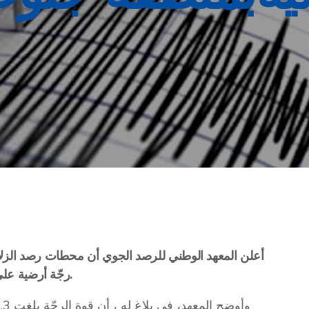
رجّة أرضية على الساعة التاسعة و44 دقيقة صباحا بالتوقيت المحلي.