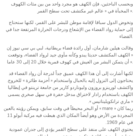
وبحسب الباحثين، فإن الكهف هو مجرد واحد من بين مئات الكهوف
المخبأة في « عالم غير مكتشف تحت سطح القمر ».
وتخوض الدول سباقا لإقامة موطن للبشر على القمر، لكنها ستحتاج
إلى حماية رواد الفضاء من الإشعاع ودرجات الحرارة المرتفعة جدا في
الفضاء.
وقالت هيلين شارمان، أول رائدة فضاء بريطانية، لبي بي سي نيوز إن
« الكهف المكتشف حديثا يبدو وكأنه مأوى جيد لرواد الفضاء، وتوقعت
أن يتمكن البشر من العيش في كهوف قمرية خلال 20 إلى 30 عاما ».
لكنها أشارت إلى أن هذا الكهف عميق جداً لدرجة أن رواد الفضاء قد
يحتاجون إلى النزول إليه بالحبال واستخدام « أحزمة طائرة » للخروج.
واكتشف لورينزو بروزون وليوناردو كارير من جامعة ترينتو في إيطاليا
الكهف باستخدام رادار لاختراق مدخل حفرة في سهل صخري يسمى
« ماري ترانكويليتاتيس ».
ربما كان « mare » أو البحر محيطاً في وقت سابق، ويمكن رؤيته بالعين
المجردة من الأرض وهو أيضاً المكان الذي هبطت فيه مركبة أبولو 11
في عام 1969.
يحتوي الكهف على منفذ على سطح القمر يؤدي إلى جدران عمودية