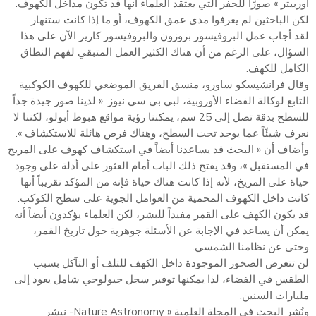
أوربيتر » صورًا للحفر التي يعتقد العلماء أنها قد تكون مداخل الكهوف.
لكن الباحثين لم يعرفوا مدى عمق الكهوف، أو ما إذا كانت ستنهار.
لقد أجاب عمل البروفيسور بروزون والبروفيسور كارير الآن على هذا
السؤال، على الرغم من أن هناك الكثير العمل المتبقي لفهم النطاق
الكامل للكهف.
وقال فرانشيسكو ساورو، منسق الفريق الموضعي للكهوف الكوكبية
التابع لوكالة الفضاء الأوروبية، لبي بي سي نيوز: « لدينا صور جيدة جداً
للسطح بدقة تصل إلى 25 سم، يمكننا رؤية مواقع هبوط أبولو، لكننا لا
نعرف شيئًاً عما يوجد تحت السطح، وهناك فرص هائلة للاستكشاف ».
وأضاف أن « البحث قد يساعدنا أيضاً في استكشاف كهوف على المريخ
في المستقبل »، وقد يفتح ذلك الباب أمام العثور على أدلة على وجود
حياة على المريخ، لأنه إذا كانت هناك حياة فإنه من المؤكد تقريباً أنها
كانت داخل الكهوف المحمية من العوامل الجوية على سطح الكوكب.
قد يكون الكهف على القمر مفيداً للبشر، لكن العلماء يؤكدون أيضاً أنه
يمكن أن يساعد في الإجابة عن الأسئلة جوهرية حول تاريخ القمر،
وحتى عن نظامنا الشمسي.
لن تتعرض الصخور الموجودة داخل الكهف للتلف أو التآكل بسبب
الطقس في الفضاء، لذا يمكنها توفير سجل جيولوجي شامل يعود إلى
مليارات السنين.
ونُشر البحث في المجلة العلمية « Nature Astronomy- نيشر