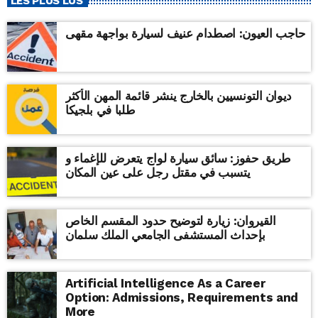
LES PLUS LUS
حاجب العيون: اصطدام عنيف لسيارة بواجهة مقهى
ديوان التونسيين بالخارج ينشر قائمة المهن الأكثر
طلبا في بلجيكا
طريق حفوز: سائق سيارة لواج يتعرض للإغماء و
يتسبب في مقتل رجل على عين المكان
القيروان: زيارة لتوضيح حدود المقسم الخاص
بإحداث المستشفى الجامعي الملك سلمان
Artificial Intelligence As a Career
Option: Admissions, Requirements and
More