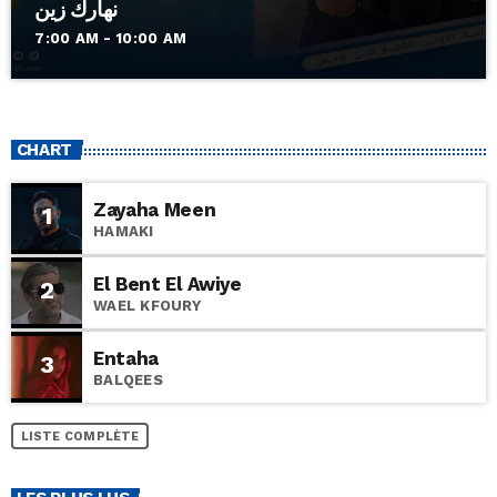
نهارك زين
7:00 AM - 10:00 AM
CHART
Zayaha Meen
1
HAMAKI
El Bent El Awiye
2
WAEL KFOURY
Entaha
3
BALQEES
LISTE COMPLÈTE