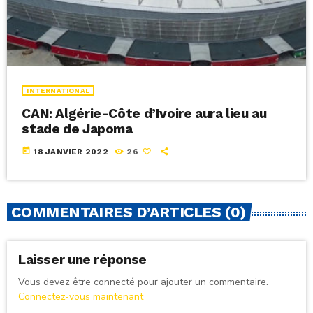
INTERNATIONAL
CAN: Algérie-Côte d’Ivoire aura lieu au
stade de Japoma
today
18 JANVIER 2022
26
COMMENTAIRES D’ARTICLES (0)
Laisser une réponse
Vous devez être connecté pour ajouter un commentaire.
Connectez-vous maintenant