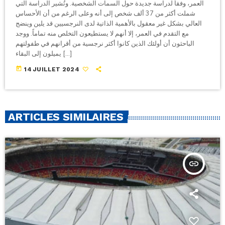
العمر، وفقاً لدراسة جديدة حول السمات الشخصية. وتُشير الدراسة التي
شملت أكثر من 37 ألف شخص إلى أنه وعلى الرغم من أن الأحساس
العالي بشكل غير معقول بالأهمية الذاتية لدى النرجسيين قد يلين وينضج
مع التقدم في العمر، إلا أنهم لا يستطيعون التخلص منه تماماً. ووجد
الباحثون أن أولئك الذين كانوا أكثر نرجسية من أقرانهم في طفولتهم
يميلون إلى البقاء […]
today
14 JUILLET 2024
ARTICLES SIMILAIRES
insert_link