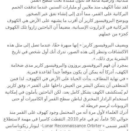
متدلية، وأرضية مائلة قد تكون ممتدة تحت سطح القمر.
لقد نشأ الكهف منذ ملايين أو مليارات السنين عندما تدفقت الحمم
البركانية على القمر، مما أدى إلى إنشاء نفق عبر الصخور.
ويوضح البروفيسور كارير أن أقرب ما يشبهه على الأرض هي الكهوف
البركانية في لانزاروت الإسبانية، مضيفاً أن الباحثين زاروا تلك الكهوف
كجزء من عملهم.
ويضيف البروفيسور كارير: « إنها مبهرة حقًا، عندما تصل إلى مثل هذه
الاكتشافات وتنظر إلى هذه الصور، تدرك أنك أول شخص في تاريخ
البشرية يرى ذلك، ».
بمجرد أن فهم البروفيسور بروزون والبروفيسور كارير مدى ضخامة
الكهف، أدركا أنه يمكن أن يكون موقعاً جيداً لقاعدة قمرية.
« في نهاية المطاف، بدأت الحياة على الأرض في الكهوف، لذا فمن
المنطقي أن يتمكن البشر من العيش داخلها على القمر »، وفق كارير.
لم يُستكشف الكهف بشكل كامل بعد، لكن الباحثين يأملون في إمكانية
استخدام الرادار المخترق لباطن سطح القمر أو الكاميرات أو حتى
الروبوتات لرسم خريطة له.
أدرك العلماء لأول مرة أنه من المحتمل وجود كهوف على القمر منذ
حوالي 50 عاماً، ثم في عام 2010، التقطت كاميرا في مهمة لاستطلاع
القمر تسمى « Lunar Reconnaissance Orbiter- ليونار ريكوناسانس