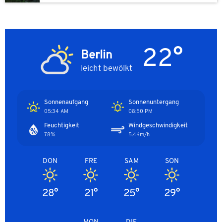
22°
Berlin
leicht bewölkt
Sonnenaufgang
Sonnenuntergang
05:34 AM
08:50 PM
Feuchtigkeit
Windgeschwindigkeit
78%
5.4Km/h
DON
FRE
SAM
SON
28°
21°
25°
29°
MON
DIE